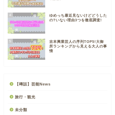
4
ゆめっち最近見ないけどどうした
の?いない理由3つを徹底調査!
5
吉本興業芸人の序列TOP5!大御
所ランキングから見える大人の事
情
【噂話】芸能News
旅行・観光
未分類