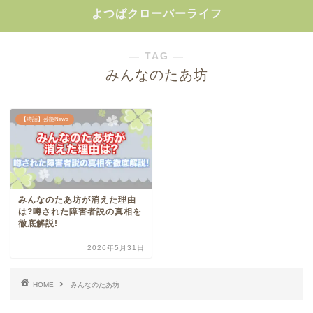
よつばクローバーライフ
― TAG ―
みんなのたあ坊
【噂話】芸能News
みんなのたあ坊が消えた理由
は?噂された障害者説の真相を
徹底解説!
2026年5月31日
HOME
みんなのたあ坊