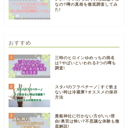
なの?噂の真相を徹底調査してみ
た!
おすすめ
1
三時のヒロインゆめっちの病名
は?やばいといわれる3つの噂も
調査!
2
スタバのフラペチーノ│すぐ飲ま
ない時は冷蔵庫?オススメの保存
方法
3
貴船神社に行かない方がいい理
由!奥宮は怖い?不思議な体験も徹
底解説!