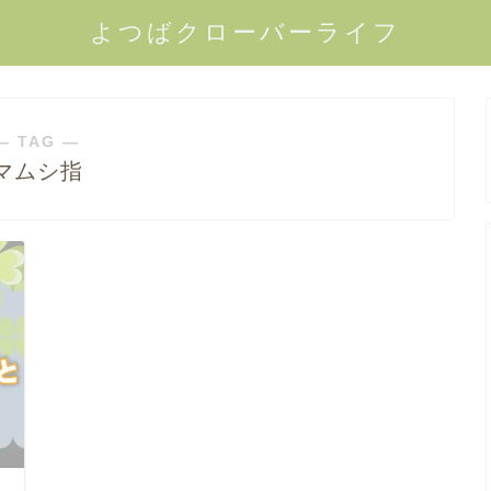
よつばクローバーライフ
― TAG ―
マムシ指