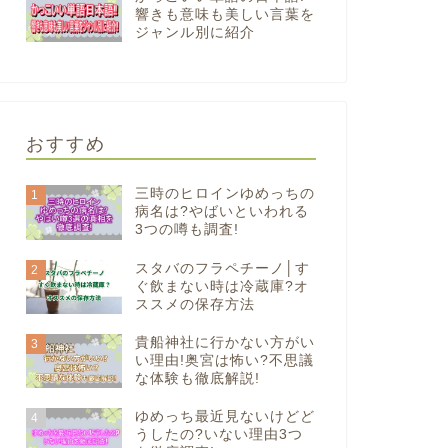
響きも意味も美しい言葉を
ジャンル別に紹介
おすすめ
三時のヒロインゆめっちの
1
病名は?やばいといわれる
3つの噂も調査!
スタバのフラペチーノ│す
2
ぐ飲まない時は冷蔵庫?オ
ススメの保存方法
貴船神社に行かない方がい
3
い理由!奥宮は怖い?不思議
な体験も徹底解説!
ゆめっち最近見ないけどど
4
うしたの?いない理由3つ