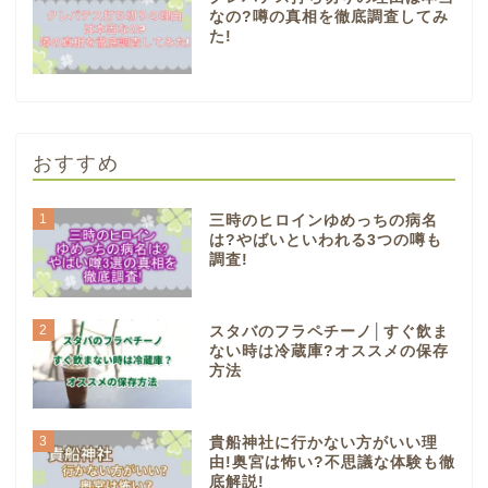
なの?噂の真相を徹底調査してみ
た!
おすすめ
1
三時のヒロインゆめっちの病名
は?やばいといわれる3つの噂も
調査!
2
スタバのフラペチーノ│すぐ飲ま
ない時は冷蔵庫?オススメの保存
方法
3
貴船神社に行かない方がいい理
由!奥宮は怖い?不思議な体験も徹
底解説!