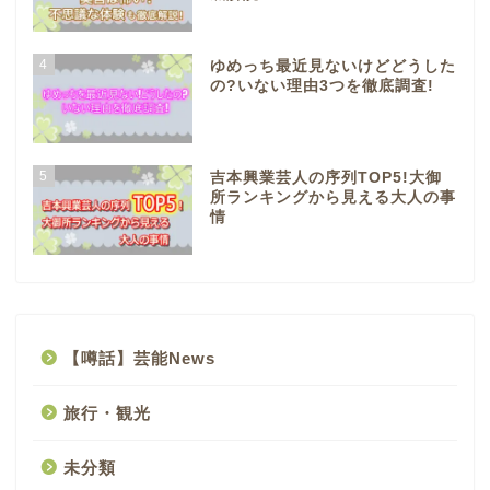
4
ゆめっち最近見ないけどどうした
の?いない理由3つを徹底調査!
5
吉本興業芸人の序列TOP5!大御
所ランキングから見える大人の事
情
【噂話】芸能News
旅行・観光
未分類