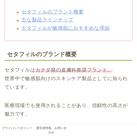
セタフィルのブランド概要
主な製品ラインナップ
セタフィルが敏感肌におすすめな理由
セタフィルのブランド概要
セタフィルは
カナダ発の皮膚科推奨ブランド。
世界中で敏感肌向けのスキンケア製品としてに知られ
ています。
医療現場でも使用されることがあり、信頼性の高さが
魅力です。
プライバシーポリシー
運営者情報、お問い合
特に香料や刺激になりやすい成分を避けて作られてい
わせ