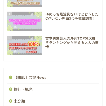
4
ゆめっち最近見ないけどどうした
の?いない理由3つを徹底調査!
5
吉本興業芸人の序列TOP5!大御
所ランキングから見える大人の事
情
【噂話】芸能News
旅行・観光
未分類