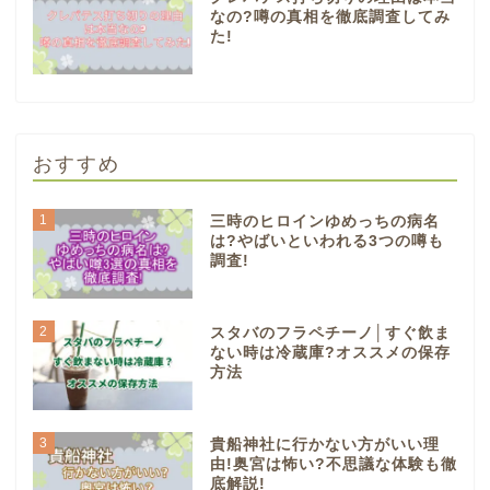
なの?噂の真相を徹底調査してみ
た!
おすすめ
1
三時のヒロインゆめっちの病名
は?やばいといわれる3つの噂も
調査!
2
スタバのフラペチーノ│すぐ飲ま
ない時は冷蔵庫?オススメの保存
方法
3
貴船神社に行かない方がいい理
由!奥宮は怖い?不思議な体験も徹
底解説!