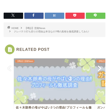
HOME
【噂話】芸能News
クレバテス打ち切りの理由は本当なの?噂の真相を徹底調査してみた!
RELATED POST
【噂話】芸能News
【噂話】芸能
佐々木朗希の母がやばい3つの理由!プロフィールも徹
ガンバ