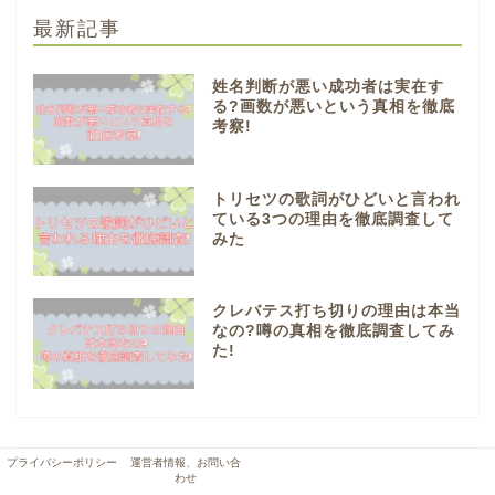
最新記事
姓名判断が悪い成功者は実在す
る?画数が悪いという真相を徹底
考察!
トリセツの歌詞がひどいと言われ
ている3つの理由を徹底調査して
みた
クレバテス打ち切りの理由は本当
なの?噂の真相を徹底調査してみ
た!
プライバシーポリシー
運営者情報、お問い合
おすすめ
わせ