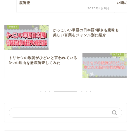
底調査
い噂の
2025年4月8日
かっこいい単語の日本語!響きも意味も
美しい言葉をジャンル別に紹介
トリセツの歌詞がひどいと言われている
3つの理由を徹底調査してみた