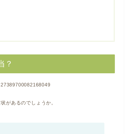
？
当？
/1827389700082168049
症状があるのでしょうか。