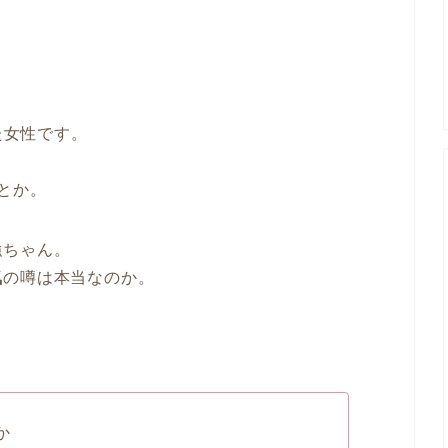
た女性です。
とか。
強ちゃん。
気
の噂は本当なのか。
か