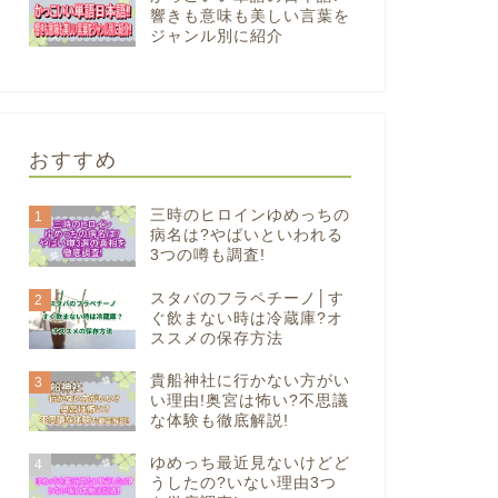
響きも意味も美しい言葉を
ジャンル別に紹介
おすすめ
三時のヒロインゆめっちの
1
病名は?やばいといわれる
3つの噂も調査!
スタバのフラペチーノ│す
2
ぐ飲まない時は冷蔵庫?オ
ススメの保存方法
貴船神社に行かない方がい
3
い理由!奥宮は怖い?不思議
な体験も徹底解説!
ゆめっち最近見ないけどど
4
うしたの?いない理由3つ