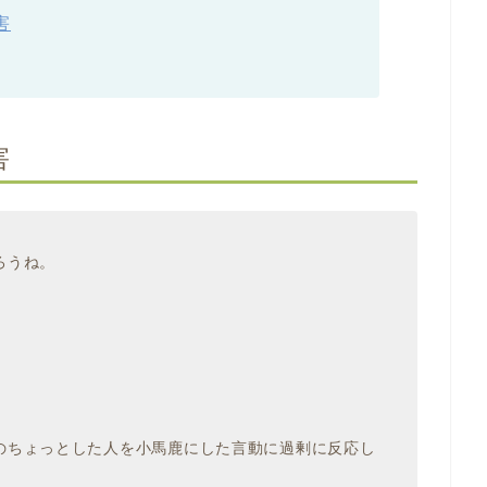
害
害
ろうね。
のちょっとした人を小馬鹿にした言動に過剰に反応し