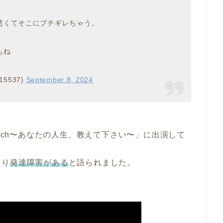
悪くてそこにブチギレちゃう。
もね
5537)
September 8, 2024
街録ch〜あなたの人生、教えて下さい〜」に出演して
より
発達障害がある
と語られました。