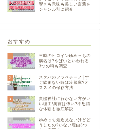
響きも意味も美しい言葉を
ジャンル別に紹介
おすすめ
三時のヒロインゆめっちの
1
病名は?やばいといわれる
3つの噂も調査!
スタバのフラペチーノ│す
2
ぐ飲まない時は冷蔵庫?オ
ススメの保存方法
貴船神社に行かない方がい
3
い理由!奥宮は怖い?不思議
な体験も徹底解説!
ゆめっち最近見ないけどど
4
うしたの?いない理由3つ