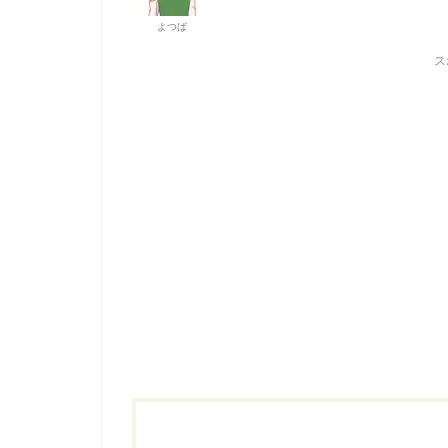
よつば
ス