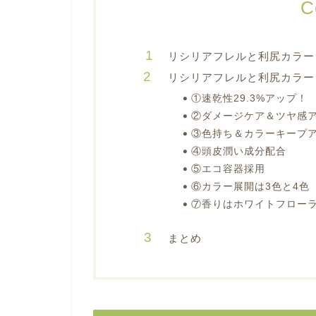
C
リシリアフレルと利尻カラー
リシリアフレルと利尻カラー
①速乾性29.3%アップ！
②ダメージケア＆ツヤ感
③色持ち＆カラーキープ
④頭皮潤い成分配合
⑤エコ容器採用
⑥カラー展開は3色と4色
⑦香りはホワイトフロー
まとめ