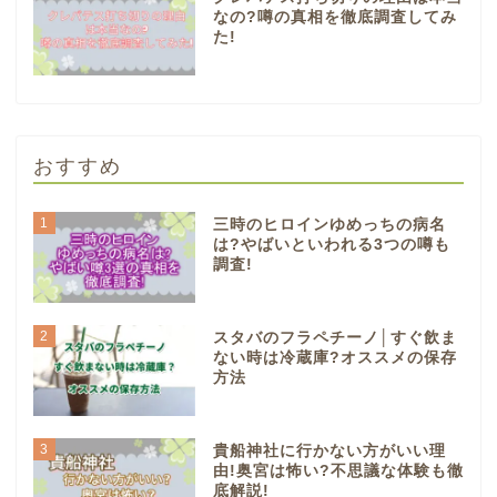
なの?噂の真相を徹底調査してみ
た!
おすすめ
1
三時のヒロインゆめっちの病名
は?やばいといわれる3つの噂も
調査!
2
スタバのフラペチーノ│すぐ飲ま
ない時は冷蔵庫?オススメの保存
方法
3
貴船神社に行かない方がいい理
由!奥宮は怖い?不思議な体験も徹
底解説!