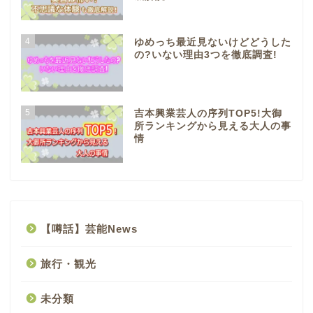
4
ゆめっち最近見ないけどどうした
の?いない理由3つを徹底調査!
5
吉本興業芸人の序列TOP5!大御
所ランキングから見える大人の事
情
【噂話】芸能News
旅行・観光
未分類