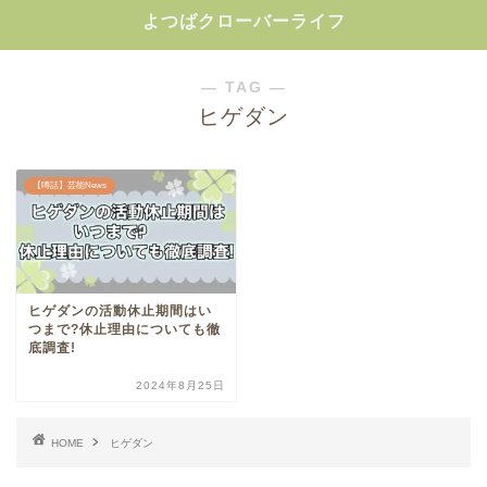
よつばクローバーライフ
― TAG ―
ヒゲダン
【噂話】芸能News
ヒゲダンの活動休止期間はい
つまで?休止理由についても徹
底調査!
2024年8月25日
HOME
ヒゲダン