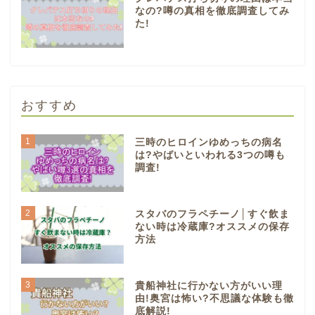
なの?噂の真相を徹底調査してみ
た!
おすすめ
1
三時のヒロインゆめっちの病名
は?やばいといわれる3つの噂も
調査!
2
スタバのフラペチーノ│すぐ飲ま
ない時は冷蔵庫?オススメの保存
方法
3
貴船神社に行かない方がいい理
由!奥宮は怖い?不思議な体験も徹
底解説!