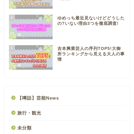
4
ゆめっち最近見ないけどどうした
の?いない理由3つを徹底調査!
5
吉本興業芸人の序列TOP5!大御
所ランキングから見える大人の事
情
【噂話】芸能News
旅行・観光
未分類