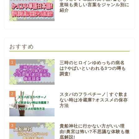
意味も美しい言葉をジャンル別に
紹介
おすすめ
1
三時のヒロインゆめっちの病名
は?やばいといわれる3つの噂も
調査!
2
スタバのフラペチーノ│すぐ飲ま
ない時は冷蔵庫?オススメの保存
方法
3
貴船神社に行かない方がいい理
由!奥宮は怖い?不思議な体験も徹
底解説!