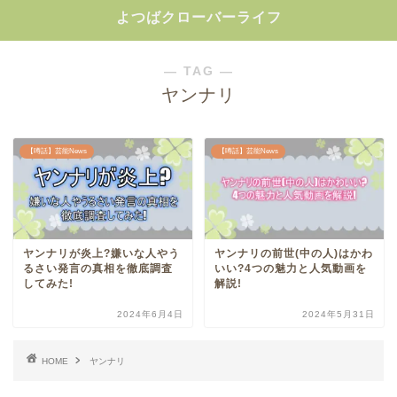
よつばクローバーライフ
― TAG ―
ヤンナリ
【噂話】芸能News
【噂話】芸能News
ヤンナリが炎上?嫌いな人やう
ヤンナリの前世(中の人)はかわ
るさい発言の真相を徹底調査
いい?4つの魅力と人気動画を
してみた!
解説!
2024年6月4日
2024年5月31日
HOME
ヤンナリ