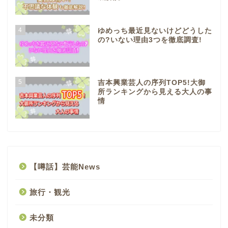
4
ゆめっち最近見ないけどどうした
の?いない理由3つを徹底調査!
5
吉本興業芸人の序列TOP5!大御
所ランキングから見える大人の事
情
【噂話】芸能News
旅行・観光
未分類