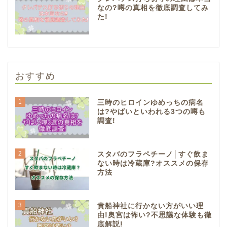
なの?噂の真相を徹底調査してみ
た!
おすすめ
1
三時のヒロインゆめっちの病名
は?やばいといわれる3つの噂も
調査!
2
スタバのフラペチーノ│すぐ飲ま
ない時は冷蔵庫?オススメの保存
方法
3
貴船神社に行かない方がいい理
由!奥宮は怖い?不思議な体験も徹
底解説!