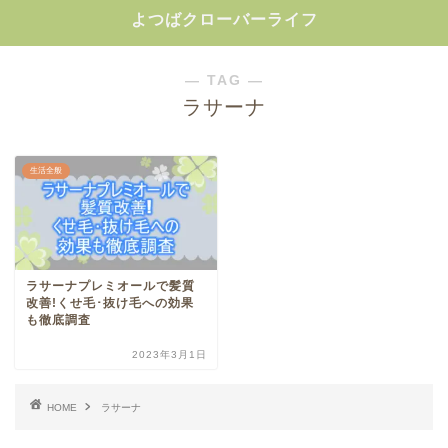
よつばクローバーライフ
― TAG ―
ラサーナ
生活全般
ラサーナプレミオールで髪質
改善!くせ毛･抜け毛への効果
も徹底調査
2023年3月1日
HOME
ラサーナ