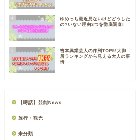
4
ゆめっち最近見ないけどどうした
の?いない理由3つを徹底調査!
5
吉本興業芸人の序列TOP5!大御
所ランキングから見える大人の事
情
【噂話】芸能News
旅行・観光
未分類