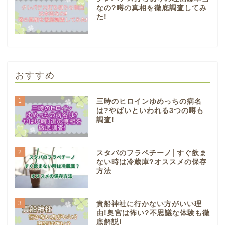
なの?噂の真相を徹底調査してみ
た!
おすすめ
1
三時のヒロインゆめっちの病名
は?やばいといわれる3つの噂も
調査!
2
スタバのフラペチーノ│すぐ飲ま
ない時は冷蔵庫?オススメの保存
方法
3
貴船神社に行かない方がいい理
由!奥宮は怖い?不思議な体験も徹
底解説!