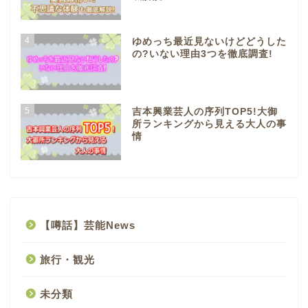
4
ゆめっち最近見ないけどどうした
の?いない理由3つを徹底調査!
5
吉本興業芸人の序列TOP5!大御
所ランキングから見える大人の事
情
【噂話】芸能News
旅行・観光
未分類