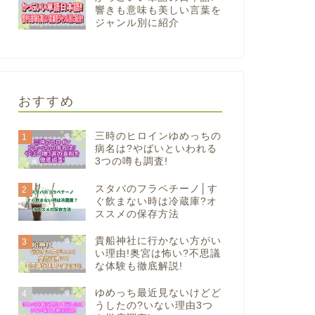
響きも意味も美しい言葉を
ジャンル別に紹介
おすすめ
三時のヒロインゆめっちの
1
病名は?やばいといわれる
3つの噂も調査!
スタバのフラペチーノ│す
2
ぐ飲まない時は冷蔵庫?オ
ススメの保存方法
貴船神社に行かない方がい
3
い理由!奥宮は怖い?不思議
な体験も徹底解説!
ゆめっち最近見ないけどど
4
うしたの?いない理由3つ