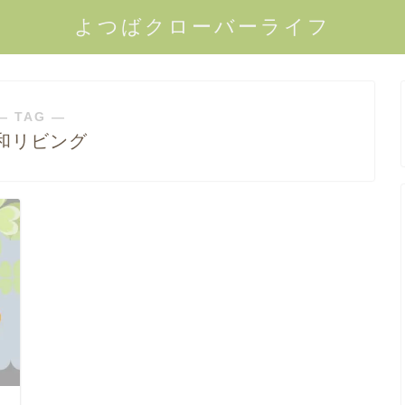
よつばクローバーライフ
― TAG ―
和リビング