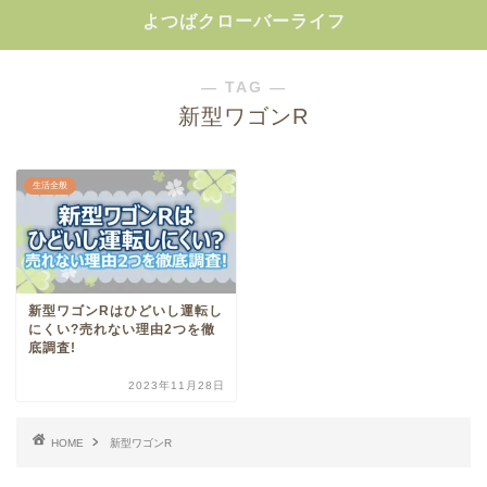
よつばクローバーライフ
― TAG ―
新型ワゴンR
生活全般
新型ワゴンRはひどいし運転し
にくい?売れない理由2つを徹
底調査!
2023年11月28日
HOME
新型ワゴンR