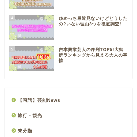
4
ゆめっち最近見ないけどどうした
の?いない理由3つを徹底調査!
5
吉本興業芸人の序列TOP5!大御
所ランキングから見える大人の事
情
【噂話】芸能News
旅行・観光
未分類