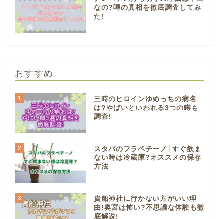
なの?噂の真相を徹底調査してみ
た!
おすすめ
1
三時のヒロインゆめっちの病名
は?やばいといわれる3つの噂も
調査!
2
スタバのフラペチーノ│すぐ飲ま
ない時は冷蔵庫?オススメの保存
方法
3
貴船神社に行かない方がいい理
由!奥宮は怖い?不思議な体験も徹
底解説!