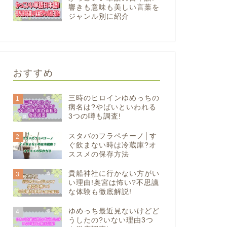
響きも意味も美しい言葉を
ジャンル別に紹介
おすすめ
三時のヒロインゆめっちの
1
病名は?やばいといわれる
3つの噂も調査!
スタバのフラペチーノ│す
2
ぐ飲まない時は冷蔵庫?オ
ススメの保存方法
貴船神社に行かない方がい
3
い理由!奥宮は怖い?不思議
な体験も徹底解説!
ゆめっち最近見ないけどど
4
うしたの?いない理由3つ