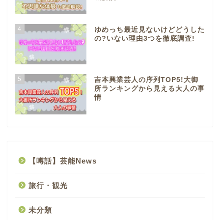
4
ゆめっち最近見ないけどどうした
の?いない理由3つを徹底調査!
5
吉本興業芸人の序列TOP5!大御
所ランキングから見える大人の事
情
【噂話】芸能News
旅行・観光
未分類