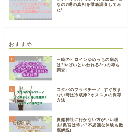
なの?噂の真相を徹底調査してみ
た!
おすすめ
1
三時のヒロインゆめっちの病名
は?やばいといわれる3つの噂も
調査!
2
スタバのフラペチーノ│すぐ飲ま
ない時は冷蔵庫?オススメの保存
方法
3
貴船神社に行かない方がいい理
由!奥宮は怖い?不思議な体験も徹
底解説!