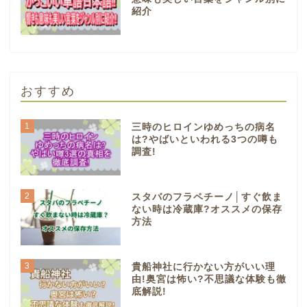
紹介
おすすめ
1
三時のヒロインゆめっちの病名
は?やばいといわれる3つの噂も
調査!
2
スタバのフラペチーノ│すぐ飲ま
ない時は冷蔵庫?オススメの保存
方法
3
貴船神社に行かない方がいい理
由!奥宮は怖い?不思議な体験も徹
底解説!