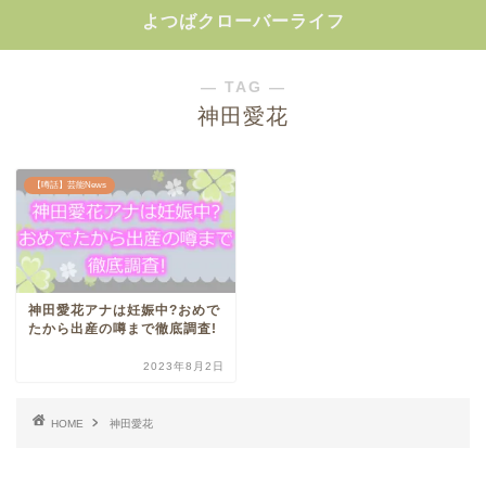
よつばクローバーライフ
― TAG ―
神田愛花
【噂話】芸能News
神田愛花アナは妊娠中?おめで
たから出産の噂まで徹底調査!
2023年8月2日
HOME
神田愛花