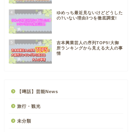
4
ゆめっち最近見ないけどどうした
の?いない理由3つを徹底調査!
5
吉本興業芸人の序列TOP5!大御
所ランキングから見える大人の事
情
【噂話】芸能News
旅行・観光
未分類