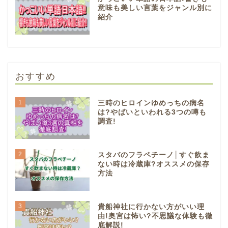
意味も美しい言葉をジャンル別に
紹介
おすすめ
1
三時のヒロインゆめっちの病名
は?やばいといわれる3つの噂も
調査!
2
スタバのフラペチーノ│すぐ飲ま
ない時は冷蔵庫?オススメの保存
方法
3
貴船神社に行かない方がいい理
由!奥宮は怖い?不思議な体験も徹
底解説!