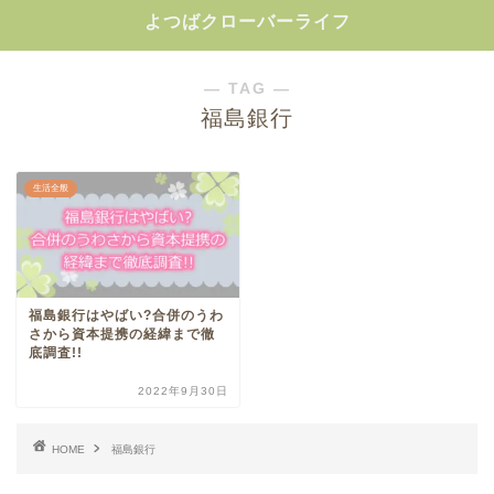
よつばクローバーライフ
― TAG ―
福島銀行
生活全般
福島銀行はやばい?合併のうわ
さから資本提携の経緯まで徹
底調査!!
2022年9月30日
HOME
福島銀行