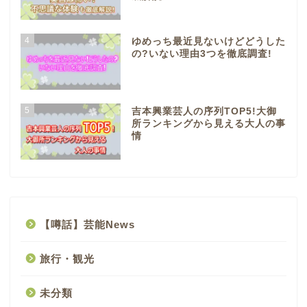
4
ゆめっち最近見ないけどどうした
の?いない理由3つを徹底調査!
5
吉本興業芸人の序列TOP5!大御
所ランキングから見える大人の事
情
【噂話】芸能News
旅行・観光
未分類