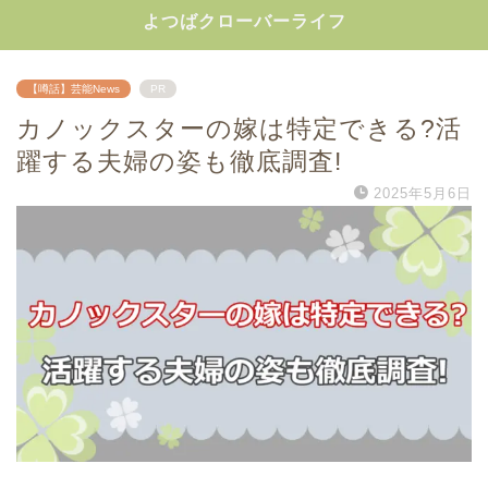
よつばクローバーライフ
【噂話】芸能News
PR
カノックスターの嫁は特定できる?活
躍する夫婦の姿も徹底調査!
2025年5月6日