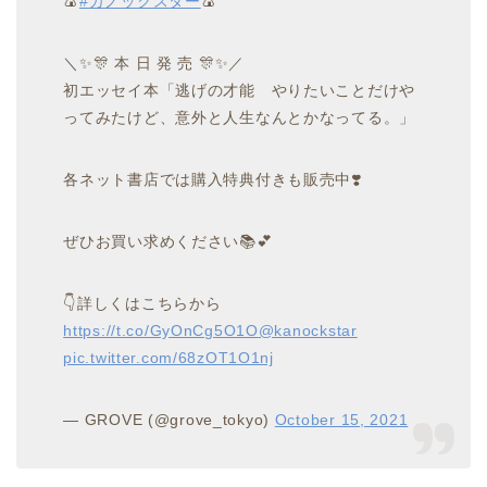
🍙
#カノックスター
🍙
＼✨🎊 本 日 発 売 🎊✨／
初エッセイ本「逃げの才能 やりたいことだけや
ってみたけど、意外と人生なんとかなってる。」
各ネット書店では購入特典付きも販売中❣️
ぜひお買い求めください📚💕
👇詳しくはこちらから
https://t.co/GyOnCg5O1O
@kanockstar
pic.twitter.com/68zOT1O1nj
— GROVE (@grove_tokyo)
October 15, 2021