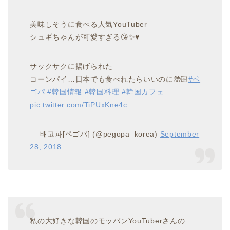
美味しそうに食べる人気YouTuber
シュギちゃんが可愛すぎる😘✨♥️
サックサクに揚げられた
コーンパイ…日本でも食べれたらいいのに🤲🏻
#ペ
ゴパ
#韓国情報
#韓国料理
#韓国カフェ
pic.twitter.com/TiPUxKne4c
— 배고파[ペゴパ] (@pegopa_korea)
September
28, 2018
私の大好きな韓国のモッパンYouTuberさんの