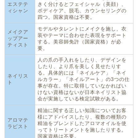
エステテ
きく分けるとフェイシャル（美顔）、
ィシャン
ボディケア、脱毛、カウンセリングの
四つ。国家資格は不要。
モデルやタレントにメイクを施し、衣
メイクア
装やテーマに合わせた表現をサポート
ップアー
する。美容師免許（国家資格）が必
ティスト
要。
人の爪の手入れをしたり、デザインを
したり、より爪を美しく見せたりす
る。具体的には「ネイルケア」「ネイ
ネイリス
ルカラー」「ネイルアート」の3つの仕
ト
事が存在。特に取得していなかればい
けない資格はないが日本ネイリスト協
会が実施している検定試験がある。
精油に関する正しい知識についてお客
様にアドバイスしたり、複数の種類の
アロマテ
精油をブレンドしたアロマオイルを使
ラピスト
ってトリートメントを施したりする。
国家資格は不要。