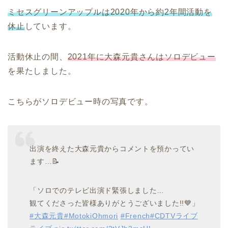
ミセスグリーンアップルは2020年から約2年間活動を
休止
しています。
活動休止の間、
2021年に大森元貴さんはソロデビュー
を果たしました。
こちらがソロデビュー時の写真です。
出演を終えた大森元貴からコメントを預かってい
ます…📝
「ソロでのテレビ出演ド緊張しました…
観てくださった皆様ありがとうございました!!💙」
#大森元貴
#MotokiOhmori
#French
#CDTVライブ