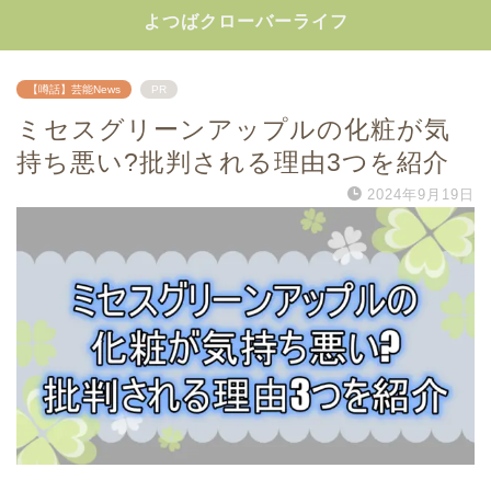
よつばクローバーライフ
【噂話】芸能News
PR
ミセスグリーンアップルの化粧が気
持ち悪い?批判される理由3つを紹介
2024年9月19日