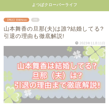
よつばクローバーライフ
【噂話】芸能News
PR
山本舞香の旦那(夫)は誰?結婚してる?
引退の理由も徹底解説!
2023年11月11日