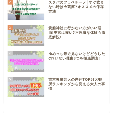
2
スタバのフラペチーノ│すぐ飲ま
ない時は冷蔵庫?オススメの保存
方法
3
貴船神社に行かない方がいい理
由!奥宮は怖い?不思議な体験も徹
底解説!
4
ゆめっち最近見ないけどどうした
の?いない理由3つを徹底調査!
5
吉本興業芸人の序列TOP5!大御
所ランキングから見える大人の事
情