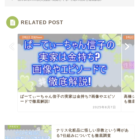
RELATED POST
【噂話】芸能News
【噂話】芸能
ぱーてぃーちゃん信子の実家は金持ち?画像やエピソ
高橋ジ
ードで徹底解説!
も徹底調
2025年8月7日
ナリス化粧品に怪しい宗教という噂があ
る?仕組みについても徹底調査