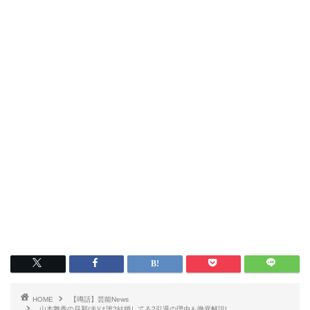
HOME
【噂話】芸能News
山本舞香の旦那(夫)は誰?結婚してる?引退の理由も徹底解説!