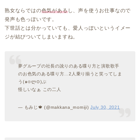
熟女ならではの
色気がある
し、声を使うお仕事なので
発声も色っぽいです。
下世話とは分かっていても、愛人っぽいというイメー
ジが結びついてしまいますね。
夢グループの社長の訛りのある喋り方と演歌歌手
のお色気のある喋り方…2人乗り揃うと笑ってしま
う(๑⊙ლ⊙)ぷ
怪しいなぁ この二人
— もみじ🍁 (@makkana_momiji)
July 30, 2021