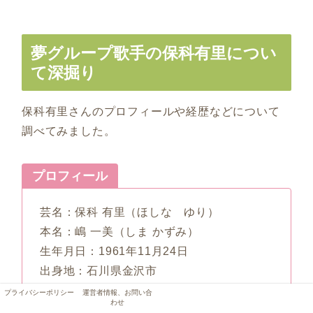
夢グループ歌手の保科有里につい
て深掘り
保科有里さんのプロフィールや経歴などについて
調べてみました。
プロフィール
芸名：保科 有里（ほしな ゆり）
本名：嶋 一美（しま かずみ）
生年月日：1961年
11
月
24
日
出身地：石川県金沢市
職業：歌手（演歌・歌謡曲）
プライバシーポリシー
運営者情報、お問い合
わせ
趣味／特技：映画鑑賞・ゴルフ