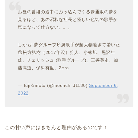
お昼の番組の途中にぶっ込んでくる夢通販の夢を
見るほど、あの昭和な社長と怪しい色気の歌手が
気になって仕方ない。。。
しかも‼️夢グループ所属歌手が超大物過ぎて驚いた
😮松方弘樹（2017年没）狩人、小林旭、黒沢年
雄、チェリッシュ (歌手グループ)、三善英史、加
藤高道、保科有里、Zero
— fuji☆moto (@moonchild1130)
September 6,
2022
この甘い声にはきちんと理由があるのです！