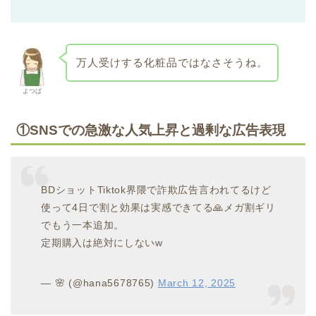
万人受けする化粧品ではなさそうね。
よつば
①
SNSでの急激な人気上昇と過剰な広告表現
BDショットTiktok界隈で詐欺広告言われてるけど
使って4日で割と効果は実感できてる🙏メガ割ギリ
でもう一本追加。
定期購入は絶対にしないw
— 🌸 (@hana5678765)
March 12, 2025