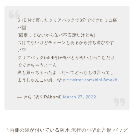
SHEINで買ったクリアバックで3分でできたミニ痛
バ🙌
(固定してないから缶バ不安定だけども)
つけてないけどチェーンもあるから持ち運びやす
い🤍
クリアバック(584円)+缶バとかぬいぶっこむだけ
でできちゃうよーん
黒も買っちゃったよ…だってどっちも似合ってし
まうじゃんこの男。🥲
pic.twitter.com/AlnIl8makh
— きら (@KIRAhpmi)
March 27, 2022
「内側の袋が付いている防水 流行の小型正方形 バッグ