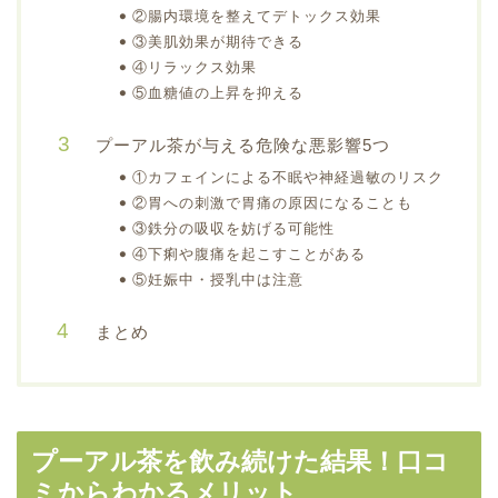
②腸内環境を整えてデトックス効果
③美肌効果が期待できる
④リラックス効果
⑤血糖値の上昇を抑える
プーアル茶が与える危険な悪影響5つ
①カフェインによる不眠や神経過敏のリスク
②胃への刺激で胃痛の原因になることも
③鉄分の吸収を妨げる可能性
④下痢や腹痛を起こすことがある
⑤妊娠中・授乳中は注意
まとめ
プーアル茶を飲み続けた結果！口コ
ミからわかるメリット