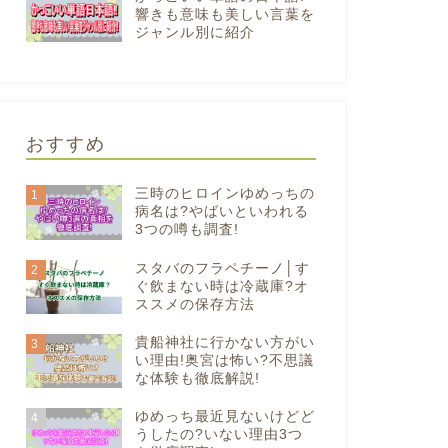
響きも意味も美しい言葉を
ジャンル別に紹介
おすすめ
三時のヒロインゆめっちの
1
病名は?やばいといわれる
3つの噂も調査!
スタバのフラペチーノ│す
2
ぐ飲まない時は冷蔵庫?オ
ススメの保存方法
貴船神社に行かない方がい
3
い理由!奥宮は怖い?不思議
な体験も徹底解説!
ゆめっち最近見ないけどど
4
うしたの?いない理由3つ