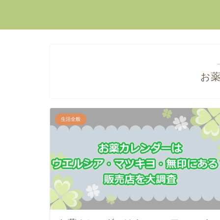
お
生活全般