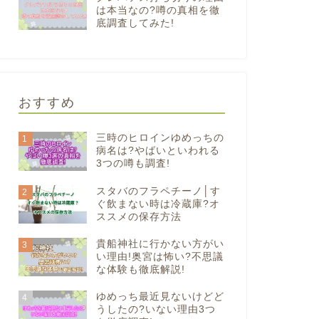
は本当なの?噂の真相を徹
底調査してみた!
おすすめ
三時のヒロインゆめっちの
1
病名は?やばいといわれる
3つの噂も調査!
スタバのフラペチーノ│す
2
ぐ飲まない時は冷蔵庫?オ
ススメの保存方法
貴船神社に行かない方がい
3
い理由!奥宮は怖い?不思議
な体験も徹底解説!
ゆめっち最近見ないけどど
4
うしたの?いない理由3つ