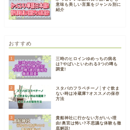
意味も美しい言葉をジャンル別に
紹介
おすすめ
1
三時のヒロインゆめっちの病名
は?やばいといわれる3つの噂も
調査!
2
スタバのフラペチーノ│すぐ飲ま
ない時は冷蔵庫?オススメの保存
方法
3
貴船神社に行かない方がいい理
由!奥宮は怖い?不思議な体験も徹
底解説!