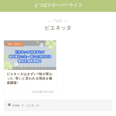
よつばクローバーライフ
― TAG ―
ビエネッタ
食事・身体作り
ビエネッタはまずい?味が変わ
った･苦いと言われる理由を徹
底調査!
2024年4月15日
HOME
ビエネッタ