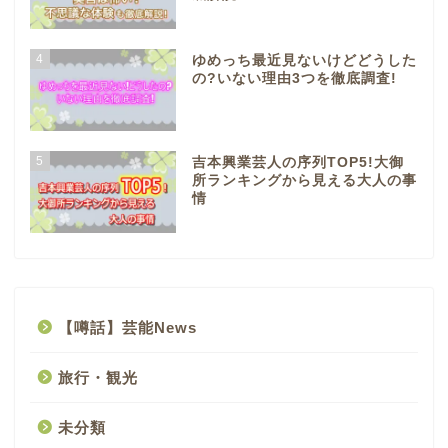
4
ゆめっち最近見ないけどどうした
の?いない理由3つを徹底調査!
5
吉本興業芸人の序列TOP5!大御
所ランキングから見える大人の事
情
【噂話】芸能News
旅行・観光
未分類