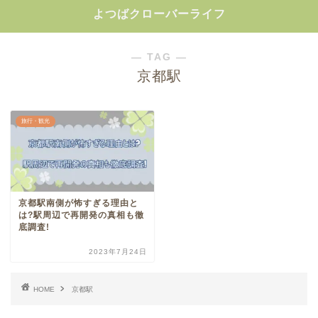
よつばクローバーライフ
― TAG ―
京都駅
旅行・観光
京都駅南側が怖すぎる理由と
は?駅周辺で再開発の真相も徹
底調査!
2023年7月24日
HOME
京都駅