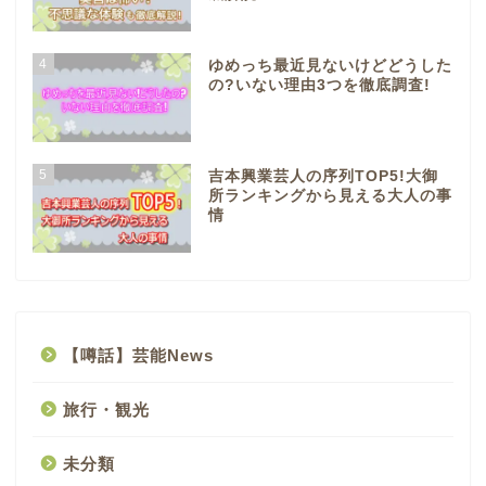
4
ゆめっち最近見ないけどどうした
の?いない理由3つを徹底調査!
5
吉本興業芸人の序列TOP5!大御
所ランキングから見える大人の事
情
【噂話】芸能News
旅行・観光
未分類