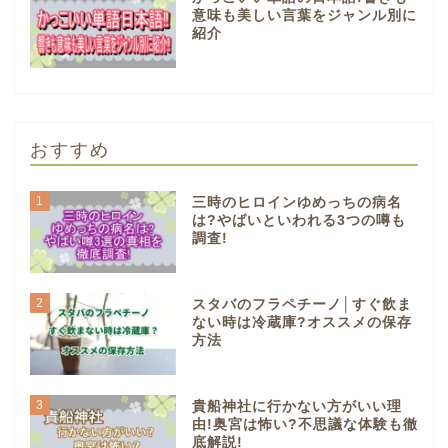
意味も美しい言葉をジャンル別に
紹介
おすすめ
1
三時のヒロインゆめっちの病名
は?やばいといわれる3つの噂も
調査!
2
スタバのフラペチーノ│すぐ飲ま
ない時は冷蔵庫?オススメの保存
方法
3
貴船神社に行かない方がいい理
由!奥宮は怖い?不思議な体験も徹
底解説!