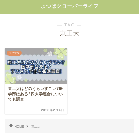
よつばクローバーライフ
― TAG ―
東工大
生活全般
東工大はどのくらいすごい?医
学部はある?四大学連合につい
ても調査
2023年2月4日
HOME
東工大