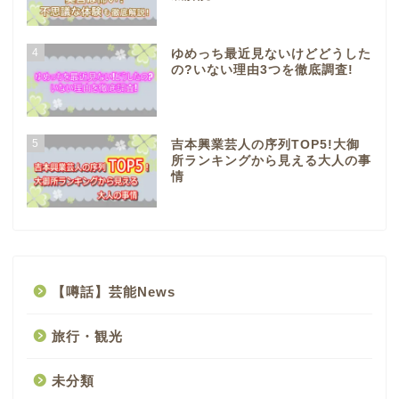
4
ゆめっち最近見ないけどどうした
の?いない理由3つを徹底調査!
5
吉本興業芸人の序列TOP5!大御
所ランキングから見える大人の事
情
【噂話】芸能News
旅行・観光
未分類