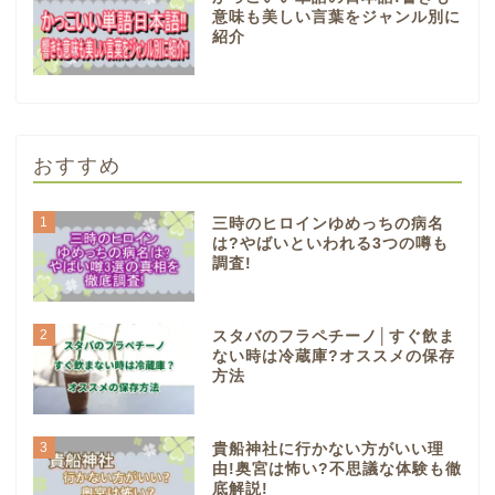
意味も美しい言葉をジャンル別に
紹介
おすすめ
1
三時のヒロインゆめっちの病名
は?やばいといわれる3つの噂も
調査!
2
スタバのフラペチーノ│すぐ飲ま
ない時は冷蔵庫?オススメの保存
方法
3
貴船神社に行かない方がいい理
由!奥宮は怖い?不思議な体験も徹
底解説!