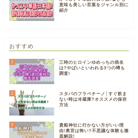
意味も美しい言葉をジャンル別に
紹介
おすすめ
1
三時のヒロインゆめっちの病名
は?やばいといわれる3つの噂も
調査!
2
スタバのフラペチーノ│すぐ飲ま
ない時は冷蔵庫?オススメの保存
方法
3
貴船神社に行かない方がいい理
由!奥宮は怖い?不思議な体験も徹
底解説!