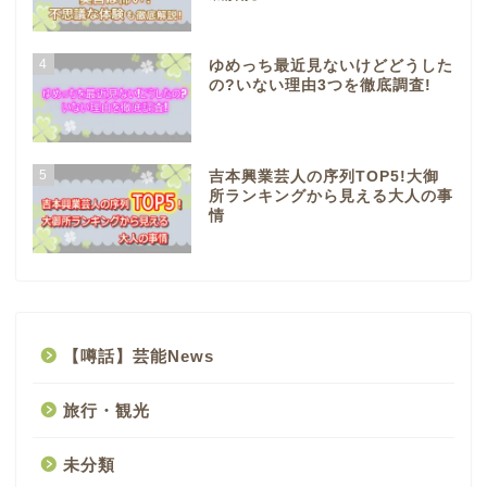
4
ゆめっち最近見ないけどどうした
の?いない理由3つを徹底調査!
5
吉本興業芸人の序列TOP5!大御
所ランキングから見える大人の事
情
【噂話】芸能News
旅行・観光
未分類