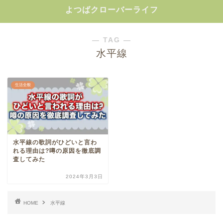
よつばクローバーライフ
― TAG ―
水平線
生活全般
水平線の歌詞がひどいと言わ
れる理由は?噂の原因を徹底調
査してみた
2024年3月3日
HOME
水平線