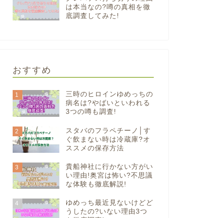
は本当なの?噂の真相を徹
底調査してみた!
おすすめ
三時のヒロインゆめっちの
1
病名は?やばいといわれる
3つの噂も調査!
スタバのフラペチーノ│す
2
ぐ飲まない時は冷蔵庫?オ
ススメの保存方法
貴船神社に行かない方がい
3
い理由!奥宮は怖い?不思議
な体験も徹底解説!
ゆめっち最近見ないけどど
4
うしたの?いない理由3つ