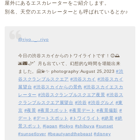
屋外にあるエスカレーターをご紹介します。
別名、天空のエスカレーターとも呼ばれているとか♪
@riyo.._..riyo
今日の渋谷スカイからのトワイライトです！😊🌅
🌆🌃🌙*ﾟ 月も出ていて、幻想的な時間を堪能出来
ました。🤗💫✨ photography:August 25,2023
#渋
谷スクランブルスクエア
#渋谷スカイ
#渋谷スカイ
展望台
#渋谷スカイからの景色
#渋谷スカイエスカ
レーター
#渋谷スクランブルスクエア夜景
#渋谷ス
クランブルスクエア展望台
#渋谷
#渋谷グルメ
#東
京
#夜景
#夜景スポット
#夜景デート
#夜景撮影
#
デート
#デートスポット
#トワイライト
#絶景
#絶
景スポット
#japan
#tokyo
#shibuya
#sunset
#sunsetlover
#beautyandthebeast
#disney