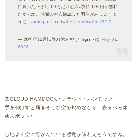
に買った〜✌️1,300円だけど入場料1,800円が無料
だからね、感謝のお布施🙏また開催がありますよ
うに！
#umigomi
pic.twitter.com/hwKmR6Yt0J
— 逸机🍨12月以降お休み💤 (@hgrnRR)
May 31,
2022
②CLOUD HAMMOCK / クラウド・ハンモック
手を伸ばすと届きそうな空を眺めながら、寝そべる休
憩スポット♪
心地よく空に浮かんでいる感覚が味わえそうですね。