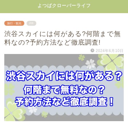
よつばクローバーライフ
旅行・観光
PR
渋谷スカイには何がある?何階まで無
料なの?予約方法など徹底調査!
2024年6月10日