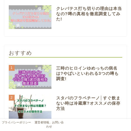
クレバテス打ち切りの理由は本当
なの?噂の真相を徹底調査してみ
た!
おすすめ
1
三時のヒロインゆめっちの病名
は?やばいといわれる3つの噂も
調査!
2
スタバのフラペチーノ│すぐ飲ま
ない時は冷蔵庫?オススメの保存
方法
プライバシーポリシー
運営者情報、お問い合
わせ
3
貴船神社に行かない方がいい理