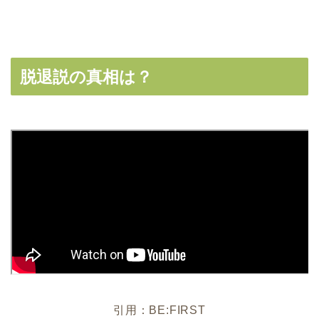
脱退説の真相は？
引用：BE:FIRST