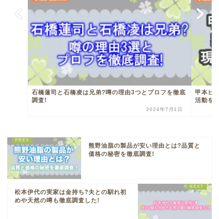
石橋蓮司と石橋凌は兄弟?噂の理由3つとプロフを徹底
甲本ヒ
調査!
活動を
2024年7月1日
熊野油脂の製品が安い理由とは?品質と
価格の秘密を徹底調査!
松本伊代の実家は金持ち?夫との馴れ初
めや天然の噂も徹底調査した!