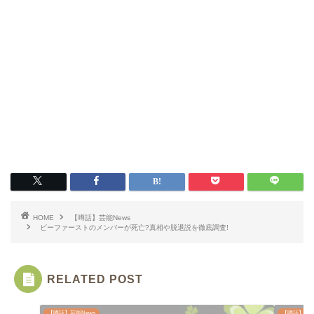
HOME
【噂話】芸能News
ビーファーストのメンバーが死亡?真相や脱退説を徹底調査!
RELATED POST
【噂話】芸能News
【噂話】芸能