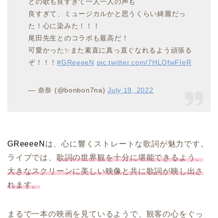
どの歌も良すぎて一人一人の声も
良すぎて、ミュージカルかと思うくらい綺麗だっ
た！心に染みた！！！
尾田先生とのコラボも最高だ！
可愛かった✨また素直に真っ直ぐなれるよう頑張る
ぞ！！！
#GReeeeN
pic.twitter.com/7HLOfwFIeR
— 奈奈 (@bonbon7na)
July 19, 2022
GReeeeN
は、心に響くストレートな歌詞が魅力です。
ライブでは、
歌詞の世界観を十分に堪能できるよう、
大きなスクリーンに美しい映像と共に歌詞が映し出さ
れます。
まるで一本の映画を見ているようで、観客の心をぐっ