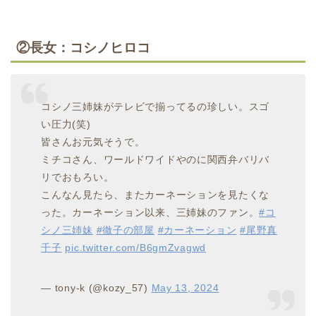
②長女：コシノヒロコ
コシノ三姉妹がテレビで揃ってるの珍しい。スゴ
い圧力(笑)
皆さんお元気そうで。
ミチコさん、ワールドワイドやのに関西弁バリバ
リでおもろい。
こんなん見たら、またカーネーションを見たくな
った。カーネーション以来、三姉妹のファン。
#コ
シノ三姉妹
#徹子の部屋
#カーネーション
#尾野真
千子
pic.twitter.com/B6gmZvagwd
— tony-k (@kozy_57)
May 13, 2024