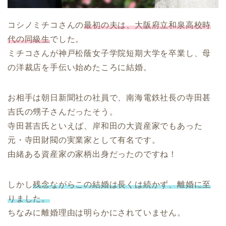
コシノミチコさんの
最初の夫は、大阪府立和泉高校時
代の同級生
でした。
ミチコさんが神戸松蔭女子学院短期大学を卒業し、母
の洋裁店を手伝い始めたころに結婚。
お相手は朝日新聞社の社員で、南海電鉄社長の寺田甚
吉氏の甥子さんだったそう。
寺田甚吉氏といえば、岸和田の大資産家でもあった
元・寺田財閥の実業家として有名です。
由緒ある資産家の家柄出身だったのですね！
しかし
残念ながらこの結婚は長くは続かず、離婚に至
りました。
ちなみに離婚理由は明らかにされていません。