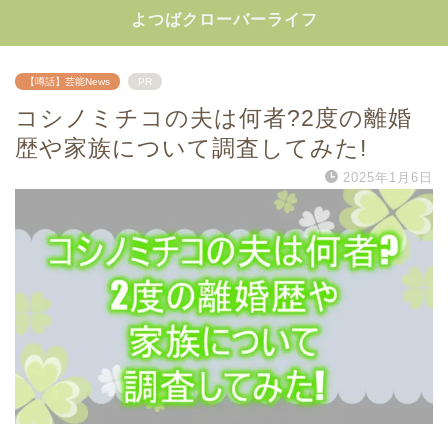
よつばクローバーライフ
【噂話】芸能News
PR
コシノミチコの夫は何者?2度の離婚
歴や家族について調査してみた!
2025年1月6日