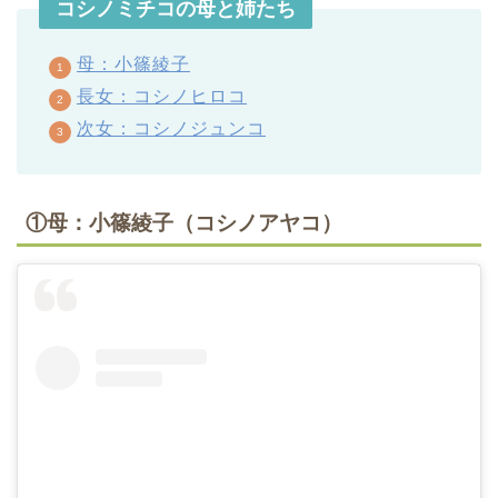
コシノミチコの母と姉たち
母：小篠綾子
長女：コシノヒロコ
次女：コシノジュンコ
①母：小篠綾子（コシノアヤコ）