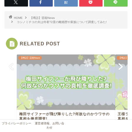
HOME
【噂話】芸能News
コシノミチコの夫は何者?2度の離婚歴や家族について調査してみた!
RELATED POST
【噂話】芸能News
【噂話】芸能
梅田サイファーが飛び降りした?何故なのかウワサの
王様ラ
真相を徹底調査!
真相を徹
プライバシーポリシー
運営者情報、お問い合
2024年12月11日
わせ