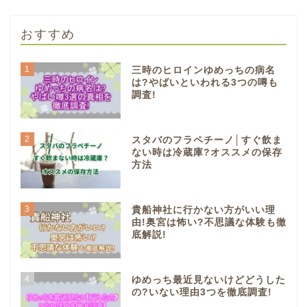
おすすめ
1
三時のヒロインゆめっちの病名
は?やばいといわれる3つの噂も
調査!
2
スタバのフラペチーノ│すぐ飲ま
ない時は冷蔵庫?オススメの保存
方法
3
貴船神社に行かない方がいい理
由!奥宮は怖い?不思議な体験も徹
底解説!
4
ゆめっち最近見ないけどどうした
の?いない理由3つを徹底調査!