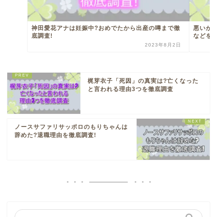
神田愛花アナは妊娠中?おめでたから出産の噂まで徹
悪いが
底調査!
などを
2023年8月2日
梶芽衣子「死因」の真実は?亡くなった
と言われる理由3つを徹底調査
ノースサファリサッポロのもりちゃんは
辞めた?退職理由を徹底調査!