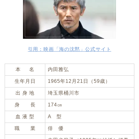
引用：映画「海の沈黙」公式サイト
本 名
内田雅弘
生年月日
1965年12月21日（59歳）
出 身 地
埼玉県桶川市
身 長
174㎝
血 液 型
A 型
職 業
俳 優