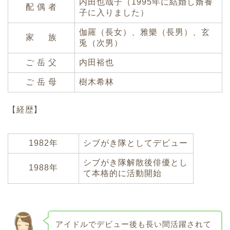
内田也哉子（1995年に結婚し婿養
配 偶 者
子に入りました）
伽羅（長女）、雅樂（長男）、玄
家 族
兎（次男）
ご 岳 父
内田裕也
ご 岳 母
樹木希林
【経歴】
1982年
シブがき隊としてデビュー
シブがき隊解散後俳優とし
1988年
て本格的に活動開始
アイドルでデビュー後も長い間活躍されて