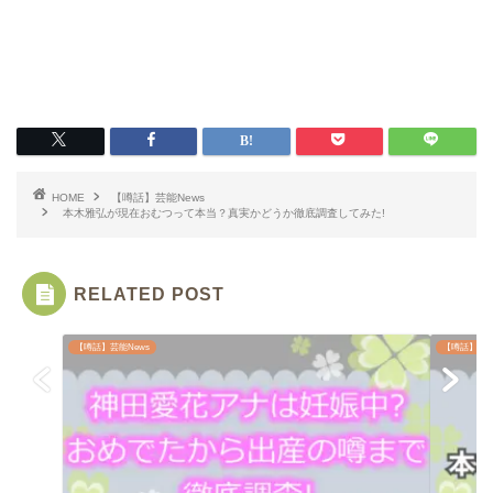
HOME
【噂話】芸能News
本木雅弘が現在おむつって本当？真実かどうか徹底調査してみた!
RELATED POST
【噂話】芸能News
【噂話】芸能