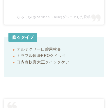
なるっち(@narucchi3.blue)がシェアした投稿
塗るタイプ
オルテクサー口腔用軟膏
トラフル軟膏PROクイック
口内炎軟膏大正クイックケア