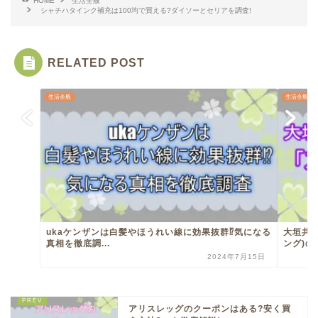
HOME
生活全般
シャチハタインク補充は100均で買える?ダイソーとセリアを調査!
RELATED POST
生活全般
生活全般
ukaケンザンは白髪やほうれい線に効果抜群⁉︎気になる
大垣共
真相を徹底調...
ング)の
2024年7月15日
アリスレッグのクーポンはある?安く買