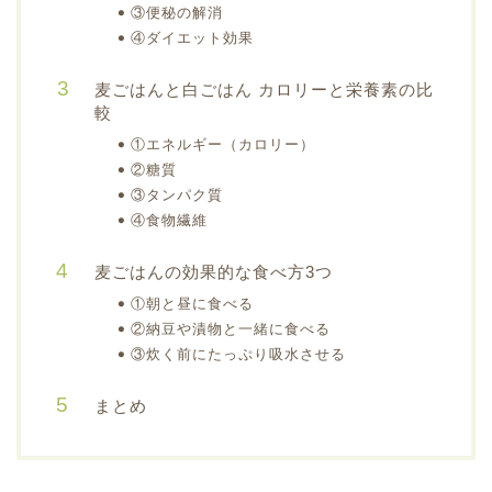
③便秘の解消
④ダイエット効果
麦ごはんと白ごはん カロリーと栄養素の比
較
①エネルギー（カロリー）
②糖質
③タンパク質
④食物繊維
麦ごはんの効果的な食べ方3つ
①朝と昼に食べる
②納豆や漬物と一緒に食べる
③炊く前にたっぷり吸水させる
まとめ