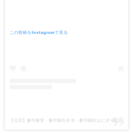
この投稿をInstagramで見る
【公式】象印食堂・象印銀白弁当・象印銀白おにぎり(@zojirushisyokudo)がシェアした投稿