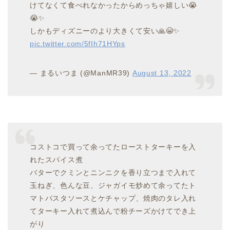
けてなくて食べれなかったからめっちゃ嬉しい😭
😭✨
しかもディズニーのより大きくて安い🙏😭✨
pic.twitter.com/5fIh71HYps
— まるいつま (@ManMR39)
August 13, 2022
コストコで買って余ってたローストターキーを入
れたスパイス煮
バターでクミンとニンニクを香り立つまで入れて
玉ねぎ、色んな豆、ジャガイモ炒めて余ってたト
マトパスタソースとケチャップ、焼肉のタレ入れ
てターキー入れて煮込んで粉チーズかけてでき上
がり