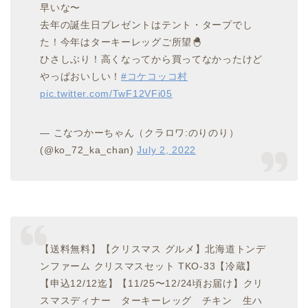
早いな〜
去年の誕生日プレゼントはテント・タープでし
た！今年はターキーレッグご所望🐣
ひさしぶり！高くなってから買ってなかったけど
やっぱおいしい！
#コケコッコ村
pic.twitter.com/TwF12VFi05
— こなつかーちゃん（クラロワ:のりのり）
(@ko_72_ka_chan)
July 2, 2022
【送料無料】【クリスマス グルメ】北海道トンデ
ンファーム クリスマスセット TKO-33【冷蔵】
【申込12/12迄】【11/25〜12/24頃お届け】クリ
スマスディナー ターキーレッグ チキン 生ハ