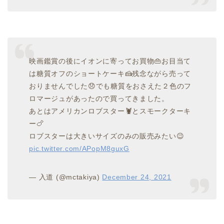
映画鑑賞の後にイオンに寄ってお買物👜お目当て
は糖質オフのショートケーキ🍰残念ながら売って
おりませんでした😞でも糖質をおさえた２色のフ
ロマージュがあったので買ってきました。
あとはアメリカンロブスター🦞とスモークターキ
ー🍗
ロブスターは大きいサイズのみの販売みたい😉
pic.twitter.com/APopM8guxG
— 入道 (@mctakiya)
December 24, 2021