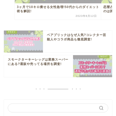
3ヶ月で10キロ痩せる女性急増!50代からのダイエット
恋暦占
術を解説!
のは諦
2023年6月12日
ベアブリックはなぜ人気?コレクター芸
能人やコラボ商品も徹底調査!
スモークターキーレッグは業務スーパー
にある?通販や売ってる場所を調査!