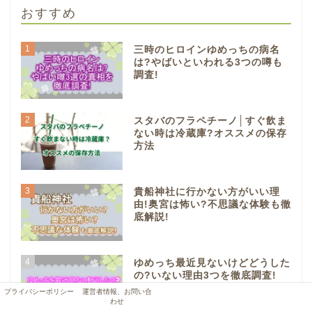
おすすめ
1
三時のヒロインゆめっちの病名
は?やばいといわれる3つの噂も
調査!
2
スタバのフラペチーノ│すぐ飲ま
ない時は冷蔵庫?オススメの保存
方法
3
貴船神社に行かない方がいい理
由!奥宮は怖い?不思議な体験も徹
底解説!
4
ゆめっち最近見ないけどどうした
の?いない理由3つを徹底調査!
プライバシーポリシー
運営者情報、お問い合
わせ