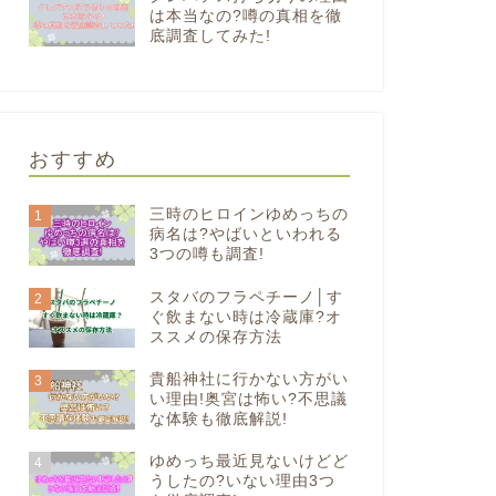
は本当なの?噂の真相を徹
底調査してみた!
おすすめ
三時のヒロインゆめっちの
1
病名は?やばいといわれる
3つの噂も調査!
スタバのフラペチーノ│す
2
ぐ飲まない時は冷蔵庫?オ
ススメの保存方法
貴船神社に行かない方がい
3
い理由!奥宮は怖い?不思議
な体験も徹底解説!
ゆめっち最近見ないけどど
4
うしたの?いない理由3つ