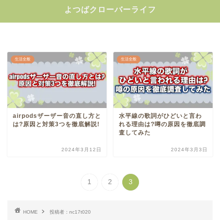
よつばクローバーライフ
生活全般
生活全般
airpodsザーザー音の直し方と
水平線の歌詞がひどいと言わ
は?原因と対策3つを徹底解説!
れる理由は?噂の原因を徹底調
査してみた
2024年3月12日
2024年3月3日
1
2
3
HOME
投稿者：nc17t020