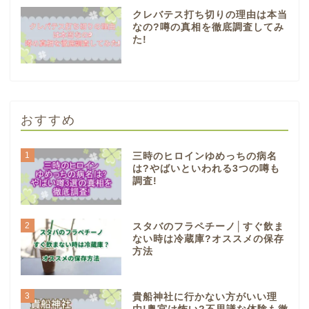
クレバテス打ち切りの理由は本当
なの?噂の真相を徹底調査してみ
た!
おすすめ
1
三時のヒロインゆめっちの病名
は?やばいといわれる3つの噂も
調査!
2
スタバのフラペチーノ│すぐ飲ま
ない時は冷蔵庫?オススメの保存
方法
3
貴船神社に行かない方がいい理