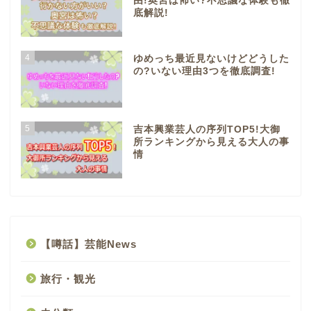
由!奥宮は怖い?不思議な体験も徹
底解説!
4
ゆめっち最近見ないけどどうした
の?いない理由3つを徹底調査!
5
吉本興業芸人の序列TOP5!大御
所ランキングから見える大人の事
情
【噂話】芸能News
旅行・観光