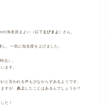
erの海老原まよい（以下
えびまよ
）さん。
優勝し、一気に知名度を上げました。
2月時点）。
ています。
嫌い
と言われる声も少なからずあるようです。
りますが、
炎上
したことはあるんでしょうか？
ました！