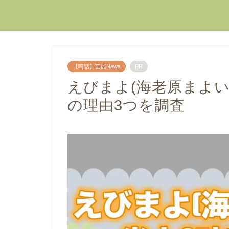
【噂話】芸能News
PR
えびまよ(海老原まよい
の理由3つを調査