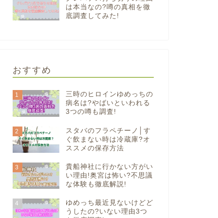
は本当なの?噂の真相を徹
底調査してみた!
おすすめ
三時のヒロインゆめっちの
1
病名は?やばいといわれる
3つの噂も調査!
スタバのフラペチーノ│す
2
ぐ飲まない時は冷蔵庫?オ
ススメの保存方法
貴船神社に行かない方がい
3
い理由!奥宮は怖い?不思議
な体験も徹底解説!
ゆめっち最近見ないけどど
4
うしたの?いない理由3つ