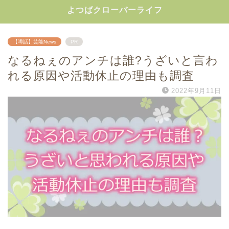
よつばクローバーライフ
【噂話】芸能News
PR
なるねぇのアンチは誰?うざいと言わ
れる原因や活動休止の理由も調査
2022年9月11日