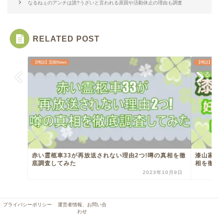
なるねぇのアンチは誰?うざいと言われる原因や活動休止の理由も調査
RELATED POST
【噂話】芸能News
【噂話】芸能
赤い霊柩車33が再放送されない理由2つ!噂の真相を徹
漆山家
底調査してみた
相を徹底
2023年10月9日
プライバシーポリシー
運営者情報、お問い合
オラクルカードの絵柄一覧!!意味を読み
わせ
取るコツも徹底的に解説!!