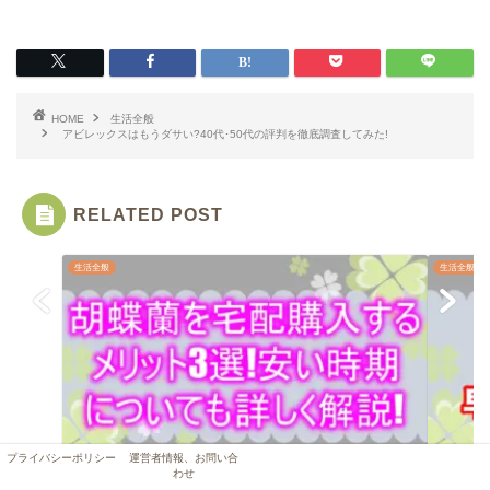
HOME
生活全般
アビレックスはもうダサい?40代･50代の評判を徹底調査してみた!
RELATED POST
生活全般
生活全般
プライバシーポリシー
運営者情報、お問い合
わせ
胡蝶蘭を宅配購入するメリット3選!安い時期について
amaz