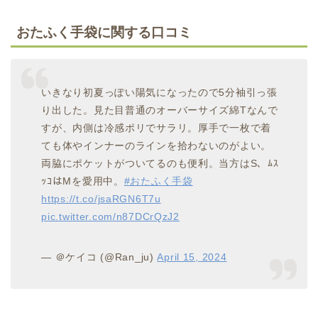
おたふく手袋に関する口コミ
いきなり初夏っぽい陽気になったので5分袖引っ張
り出した。見た目普通のオーバーサイズ綿Tなんで
すが、内側は冷感ポリでサラリ。厚手で一枚で着
ても体やインナーのラインを拾わないのがよい。
両脇にポケットがついてるのも便利。当方はS、ﾑｽ
ｯｺはMを愛用中。
#おたふく手袋
https://t.co/jsaRGN6T7u
pic.twitter.com/n87DCrQzJ2
— ＠ケイコ (@Ran_ju)
April 15, 2024