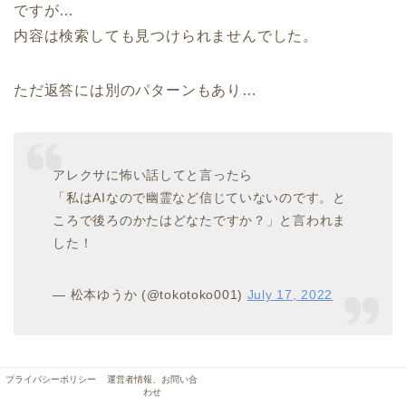
ですが…
内容は検索しても見つけられませんでした。
ただ返答には別のパターンもあり…
アレクサに怖い話してと言ったら
「私はAIなので幽霊など信じていないのです。と
ころで後ろのかたはどなたですか？」と言われま
した！
— 松本ゆうか (@tokotoko001)
July 17, 2022
プライバシーポリシー
運営者情報、お問い合
幽霊は信じないけど、後ろに人が見える…
わせ